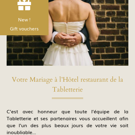


Nouveau !
New !
Les bons Cadeau
Gift vouchers
Votre Mariage à l’Hôtel restaurant de la
Tabletterie
C’est avec honneur que toute l’équipe de la
Tabletterie et ses partenaires vous accueillent afin
que l’un des plus beaux jours de votre vie soit
inoubliable…