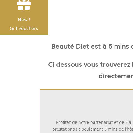


Nouveau !
New !
Les bons Cadeau
Gift vouchers
Beauté Diet est à 5 mins de
Ci dessous vous trouverez l
directemen
Profitez de notre partenariat et de 5 à
prestations ! a seulement 5 mins de l’hôt