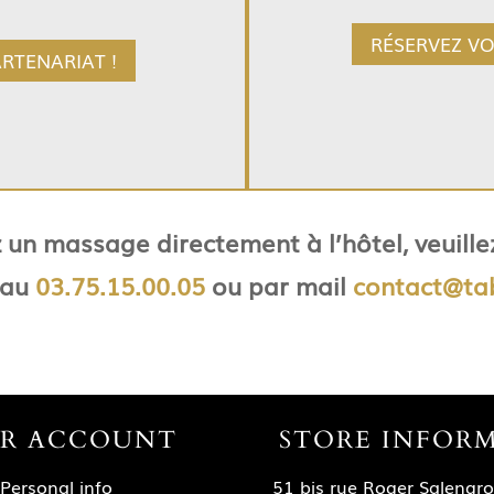
RÉSERVEZ VO
 10 % de réduction sur les
RTENARIAT !
BE
el en voiture et parking sur
z un massage directement à l’hôtel, veuille
 au
03.75.15.00.05
ou par mail
contact@tab
R ACCOUNT
STORE INFOR
Personal info
51 bis rue Roger Salengr